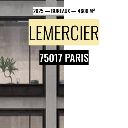
2025
—
BUREAUX
—
4600 M²
LEMERCIER
75017 PARIS