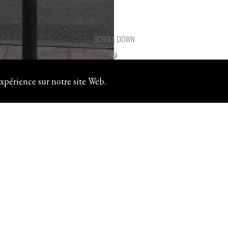
SCROLL DOWN
⟱
○
xpérience sur notre site Web.
01
MPORAINS
02