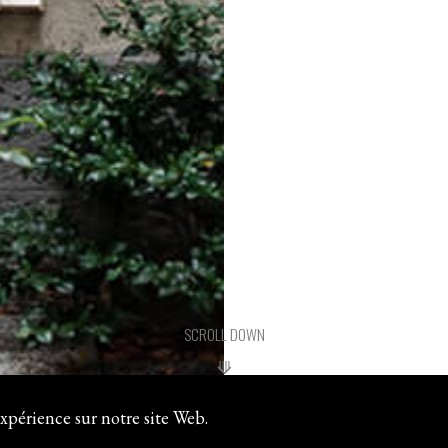
SCROLL DOWN
⟱
○
xpérience sur notre site Web.